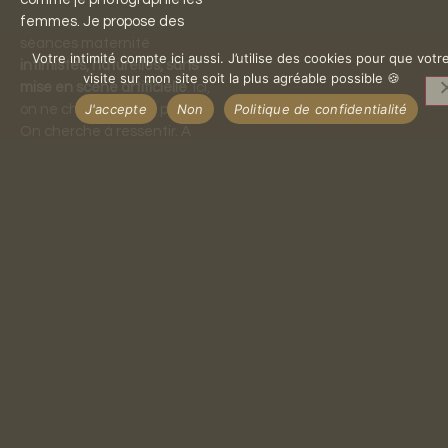
femmes. Je
propose
des
séances
maternité
Votre intimité compte ici aussi. J’utilise des cookies pour que votr
intimistes,
naturelles,
sans
visite sur mon site soit la plus agréable possible 🍪
mise
en
scène
artificielle
.
Ici,
J'accepte
Non
Politique de confidentialité
on
ne
cherche
pas
à
poser.
On
cherche
à
ressentir.
À
capturer
ce
qui
est
déjà
là.
Seule
ou
en
couple,
l’approche
reste
la
même :
de
la
douceur,
de
la
lumière,
des
gestes
vrais.
En
solo,
la
séance
se
rapproche
de
mon
univers
boudoir :
lingerie,
chemise
ouverte,
peau,
courbes…
On
joue
avec
la
lumière,
les
ombres,
la
texture.
On
révèle,
sans
jamais
surjouer.