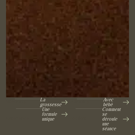
La
Avec
Speciality:
Availability:
grossesse
bébé
Une
Comment
formule
se
unique
déroule
Experience:
Location:
une
séance