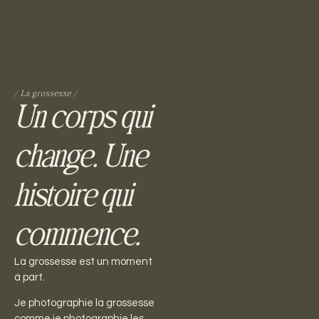
/ La grossesse /
Un corps qui
change. Une
histoire qui
commence.
La
grossesse
est
un
moment
à
part.
Je photographie la grossesse
comme je photographie les