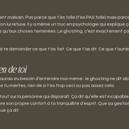
ent malsain. Pas parce que t’es folle (t’es PAS folle) mais pa
 lui refuse. Il y a même un truc en psychologie qui explique
 qu’aux choses terminées. Le ghosting, c’est exactement ça. 
à te demander ce que t’as fait. Ce que t’as dit. Ce que t’aurai
en de toi
e j’aurais eu besoin d’entendre moi-même : le ghosting ne dit ab
 tu mérites, rien de si t’es trop ceci ou pas assez cela.
 tout sur la personne qui disparaît. Ça dit qu’elle est incapab
ère son propre confort à ta tranquillité d’esprit. Que sa gest
ue ça dit.