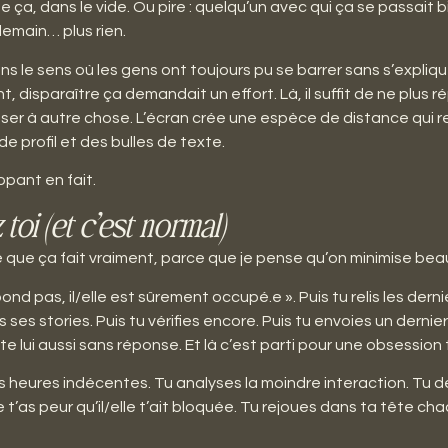
ça, dans le vide. Ou pire : quelqu’un avec qui ça se passait bi
demain… plus rien.
s le sens où les gens ont toujours pu se barrer sans s’expliqu
t, disparaître ça demandait un effort. Là, il suffit de ne plus 
er à autre chose. L’écran crée une espèce de distance qui ren
e profil et des bulles de texte.
ppant en fait.
toi (et c’est normal)
ce que ça fait vraiment, parce que je pense qu’on minimise be
épond pas, il/elle est sûrement occupé.e ». Puis tu relis les dern
fies ses stories. Puis tu vérifies encore. Puis tu envoies un der
este lui aussi sans réponse. Et là c’est parti pour une obsession 
des heures indécentes. Tu analyses la moindre interaction. T
t’as peur qu’il/elle t’ait bloquée. Tu rejoues dans ta tête 