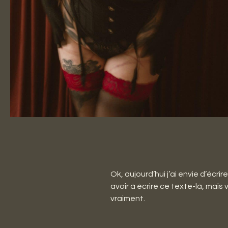
Ok, aujourd’hui j’ai envie d’écr
avoir à écrire ce texte-là, mais 
vraiment.