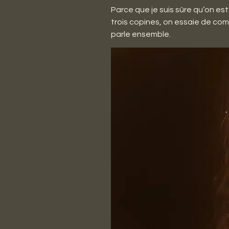
Parce que je suis sûre qu’on es
trois copines, on essaie de com
parle ensemble.