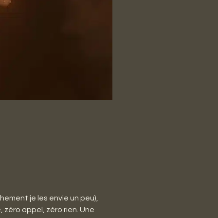
hement je les envie un peu),
 zéro appel, zéro rien. Une