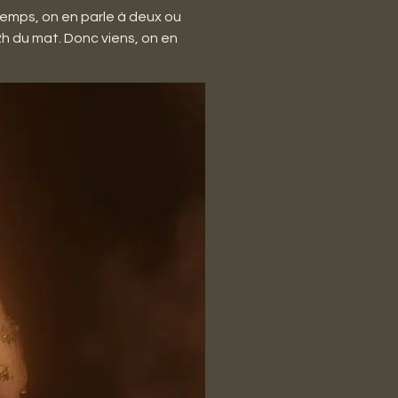
temps, on en parle à deux ou
h du mat. Donc viens, on en