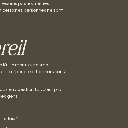
e ressens pas les mêmes
ant certaines personnes ne sont
reil
 là. Un recruteur qui ne
ête de répondre à tes mails sans
as en question ta valeur pro,
 les gens.
tu fais ?