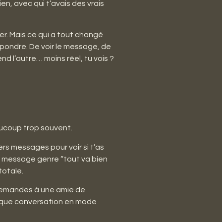
en, avec qui t’avais des vrais
er. Mais ce qui a tout changé
répondre. De voir le message, de
d l’autre… moins réel, tu vois ?
aucoup trop souvent.
iers messages pour voir si t’as
nier message genre “tout va bien
totale.
u demandes à une amie de
chaque conversation en mode