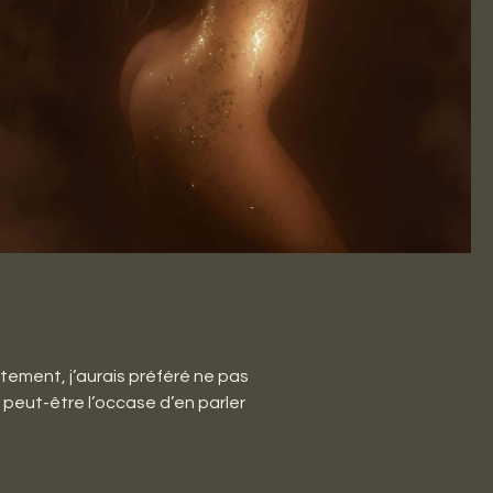
êtement, j’aurais préféré ne pas
it peut-être l’occase d’en parler