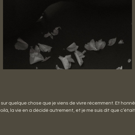
ire sur quelque chose que je viens de vivre récemment. Et honn
voilà, la vie en a décidé autrement, et je me suis dit que c’éta