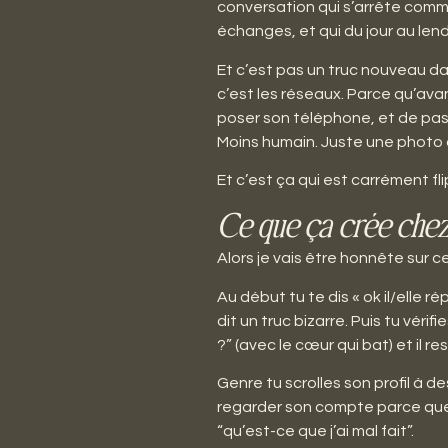
conversation qui s’arrête comme 
échanges, et qui du jour au len
Et c’est pas un truc nouveau dan
c’est les réseaux. Parce qu’avan
poser son téléphone, et de pass
Moins humain. Juste une photo d
Et c’est ça qui est carrément fli
Ce que ça crée chez 
Alors je vais être honnête sur 
Au début tu te dis « ok il/elle r
dit un truc bizarre. Puis tu véri
?” (avec le cœur qui bat) et il r
Genre tu scrolles son profil à 
regarder son compte parce que 
“qu’est-ce que j’ai mal fait”.