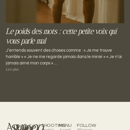
Le poids des mots : cette petite voix qui
vous parle mal
J’entends souvent des choses comme : « Je me trouve
horrible » « Je ne me regarde jamais dans le miroir » « Je n’ai
jamais aimé mon corps ».…
Lire plus
Aucune
Safe
Un
+600
SHOOTING
MENU
FOLLOW
Boudoir
Accueil
Whatsapp