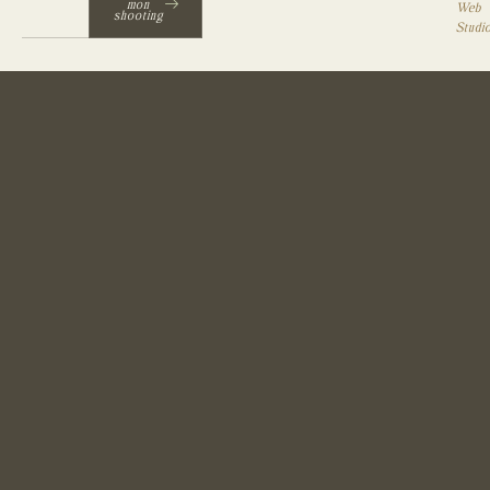
mon
Web
shooting
Studi