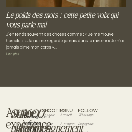
Le poids des mots : cette petite voix qui
vous parle mal
J’entends souvent des choses comme : « Je me trouve
horrible » « Je ne me regarde jamais dans le miroir » « Je n’ai
jamais aimé mon corps ».…
Lire plus
Aucune
Safe
Un
+600
SHOOTING
MENU
FOLLOW
Boudoir
Accueil
Whatsapp
Photographe
expérience
place
accompagnement
femmes
intimiste
Couple
À propos
Instagram
à Paris.