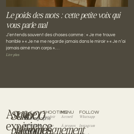
Le poids des mots : cette petite voix qui
vous parle mal
J’entends souvent des choses comme : « Je me trouve
horrible » « Je ne me regarde jamais dans le miroir » « Je n’ai
jamais aimé mon corps ».…
Lire plus
Aucune
Safe
Un
+600
SHOOTING
MENU
FOLLOW
Boudoir
Accueil
Whatsapp
Photographe
expérience
place
accompagnement
femmes
intimiste
Couple
À propos
Instagram
à Paris.