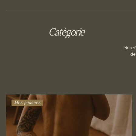
Catégorie
Mes ré
de 
Mes pensées